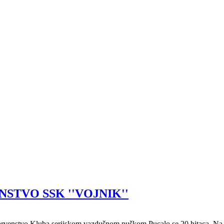
STVO SSK ''VOJNIK''
venstvo Kluba serijskom vazdušnom puškom.Pucalo se 20 hitaca. Na ta