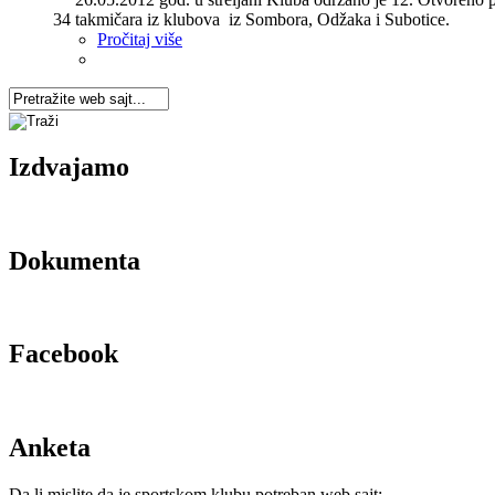
34 takmičara iz klubova iz Sombora, Odžaka i Subotice.
Pročitaj više
Izdvajamo
Dokumenta
Facebook
Anketa
Da li mislite da je sportskom klubu potreban web sajt: