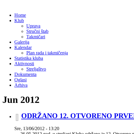
Home
Klub
Uprava
Stručni štab
Takmičari
Galerija
Kalendar
Plan rada i takmičenja
Statistika kluba
Aktivnosti
Streljaštvo
Dokumenta
Oglasi
Arhiva
Jun 2012
ODRŽANO 12. OTVORENO PRVEN
Sre, 13/06/2012 - 13:20
26.05.2012 god. u streljani Kluba održano je 12. Otvoreno pr