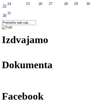
24
25
26
27
28
29
30
35
31
36
Izdvajamo
Dokumenta
Facebook