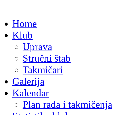
Home
Klub
Uprava
Stručni štab
Takmičari
Galerija
Kalendar
Plan rada i takmičenja