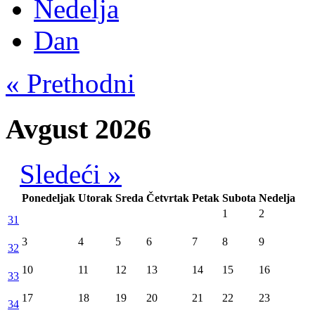
Nedelja
Dan
« Prethodni
Avgust 2026
Sledeći »
Ponedeljak
Utorak
Sreda
Četvrtak
Petak
Subota
Nedelja
1
2
31
3
4
5
6
7
8
9
32
10
11
12
13
14
15
16
33
17
18
19
20
21
22
23
34