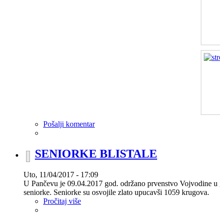
Pošalji komentar
SENIORKE BLISTALE
Uto, 11/04/2017 - 17:09
U Pančevu je 09.04.2017 god. održano prvenstvo Vojvodine u g
seniorke. Seniorke su osvojile zlato upucavši 1059 krugova.
Pročitaj više