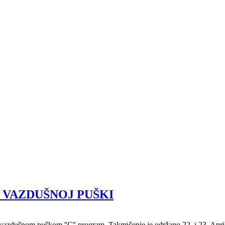
 VAZDUŠNOJ PUŠKI
azdušnom puškom ''C'' program. Takmičenje je održano 22. i 23. Aprila