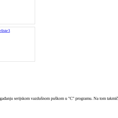
ađanju serijskom vazdušnom puškom u ''C'' programu. Na tom takmičenj