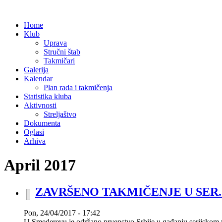
Home
Klub
Uprava
Stručni štab
Takmičari
Galerija
Kalendar
Plan rada i takmičenja
Statistika kluba
Aktivnosti
Streljaštvo
Dokumenta
Oglasi
Arhiva
April 2017
ZAVRŠENO TAKMIČENJE U SER.
Pon, 24/04/2017 - 17:42
U Smederevu je održano prvenstvo Srbije u gađanju serijskom v