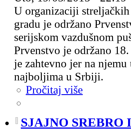
U organizaciji streljački
gradu je održano Prvens
serijskom vazdušnom puško
Prvenstvo je održano 18.
je zahtevno jer na njemu
najboljima u Srbiji.
Pročitaj više
SJAJNO SREBRO 