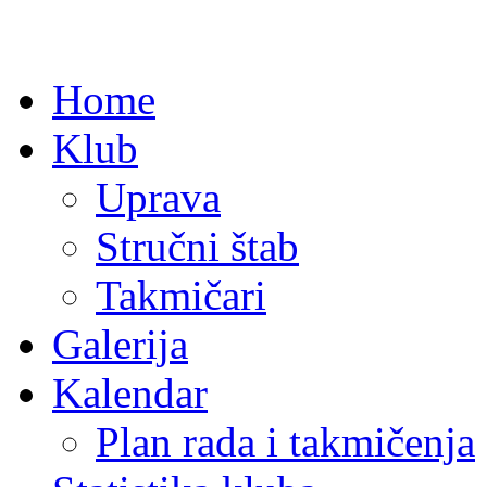
Home
Klub
Uprava
Stručni štab
Takmičari
Galerija
Kalendar
Plan rada i takmičenja