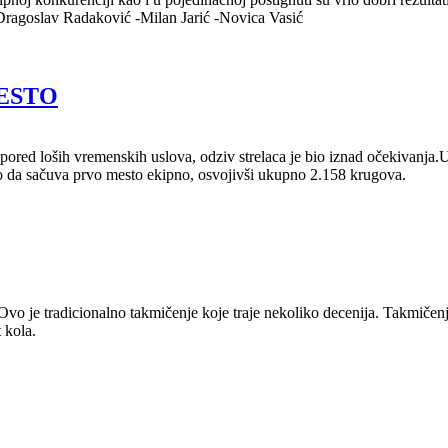
-Dragoslav Radaković -Milan Jarić -Novica Vasić
MESTO
pored loših vremenskih uslova, odziv strelaca je bio iznad očekivanja.U 
 da sačuva prvo mesto ekipno, osvojivši ukupno 2.158 krugova.
Ovo je tradicionalno takmičenje koje traje nekoliko decenija. Takmiče
 kola.