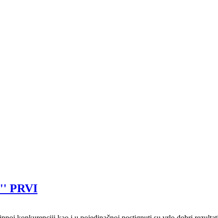
' PRVI
ipnoj konkurenciji kao i u pojedinačnoj postignuti su vrlo dobri rezulta