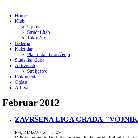
Home
Klub
Uprava
Stručni štab
Takmičari
Galerija
Kalendar
Plan rada i takmičenja
Statistika kluba
Aktivnosti
Streljaštvo
Dokumenta
Oglasi
Arhiva
Februar 2012
ZAVRŠENA LIGA GRADA-''VOJNIK'
Pet, 24/02/2012 - 13:09
Odigravanjem 5. i 6. kola završena je liga grada Subotica. U ek